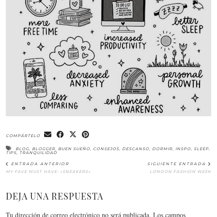
COMPÁRTELO
BLOG
,
BLOGGER
,
BUEN SUEÑO
,
CONSEJOS
,
DESCANSO
,
DORMIR
,
INSPO
,
SLEEP
,
TIPS
,
TRANQUILIDAD
ENTRADA ANTERIOR
SIGUIENTE ENTRADA
MY FAVE MUST HAVE: «SNEAKERS»
LONDON FASHION WEEK
DEJA UNA RESPUESTA
Tu dirección de correo electrónico no será publicada.
Los campos