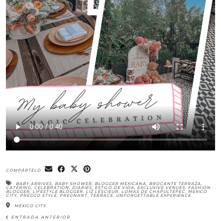
COMPÁRTELO
BABY ARRIVES
,
BABY SHOWER
,
BLOGGER MEXICANA
,
BROCANTE TERRAZA
,
CATERING
,
CELEBRATION
,
DIARIES
,
ESTILO DE VIDA
,
EXCLUSIVE VENUES
,
FASHION
BLOGGER
,
LIFESTYLE BLOGGER
,
LIZ LESCIEUR
,
LOMAS DE CHAPULTEPEC
,
MEXICO
CITY
,
PREGGO STYLE
,
PREGNANT
,
TERRACE
,
UNFORGETTABLE EXPERIENCE
MEXICO CITY
ENTRADA ANTERIOR