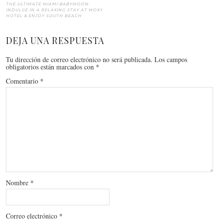
THE ULTIMATE MIAMI BABYMOON:
INDULGE IN A RELAXING STAY AT MOXY
HOTEL & ENJOY SOUTH BEACH
DEJA UNA RESPUESTA
Tu dirección de correo electrónico no será publicada.
Los campos
obligatorios están marcados con
*
Comentario
*
Nombre
*
Correo electrónico
*