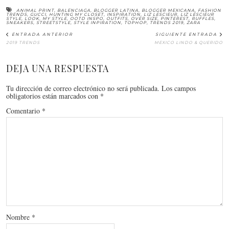
ANIMAL PRINT
,
BALENCIAGA
,
BLOGGER LATINA
,
BLOGGER MEXICANA
,
FASHION
TRENDS
,
GUCCI
,
HUNTING MY CLOSET
,
INSPIRATION
,
LIZ LESCIEUR
,
LIZ LESCIEUR
STYLE
,
LOOK
,
MY STYLE
,
OOTD INSPO
,
OUTFITS
,
OVER SIZE
,
PINTEREST
,
RUFFLES
,
SNEAKERS
,
STREETSTYLE
,
STYLE INPIRATION
,
TOPHOP
,
TRENDS 2019
,
ZARA
ENTRADA ANTERIOR
SIGUIENTE ENTRADA
2019 TRENDS
MEXICO LINDO & QUERIDO
DEJA UNA RESPUESTA
Tu dirección de correo electrónico no será publicada.
Los campos
obligatorios están marcados con
*
Comentario
*
Nombre
*